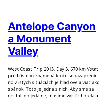
Antelope Canyon
a Monument
Valley
West Coast Trip 2013, Day 3, 670 km Vstať
pred ôsmou znamená kruté sebazaprenie,
no v istých situáciách je hlad oveľa viac ako
spánok. Toto je jedna z nich. Aby sme sa
dostali do jedálne, musíme vyjsť z hotela a
prejsť cez parkovisko do vedľajšej budovy.
Nie že by na tom záležalo, no neskôr