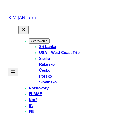
Prejsť
na
KIMIJAN.com
obsah
Cestovanie
Sri Lanka
USA – West Coast Trip
Sicília
Rakúsko
Česko
Poľsko
Slovinsko
Rozhovory
FLAME
Kto?
IG
FB