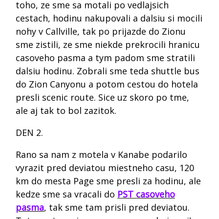
toho, ze sme sa motali po vedlajsich
cestach, hodinu nakupovali a dalsiu si mocili
nohy v Callville, tak po prijazde do Zionu
sme zistili, ze sme niekde prekrocili hranicu
casoveho pasma a tym padom sme stratili
dalsiu hodinu. Zobrali sme teda shuttle bus
do Zion Canyonu a potom cestou do hotela
presli scenic route. Sice uz skoro po tme,
ale aj tak to bol zazitok.
DEN 2.
Rano sa nam z motela v Kanabe podarilo
vyrazit pred deviatou miestneho casu, 120
km do mesta Page sme presli za hodinu, ale
kedze sme sa vracali do
PST casoveho
pasma
, tak sme tam prisli pred deviatou.