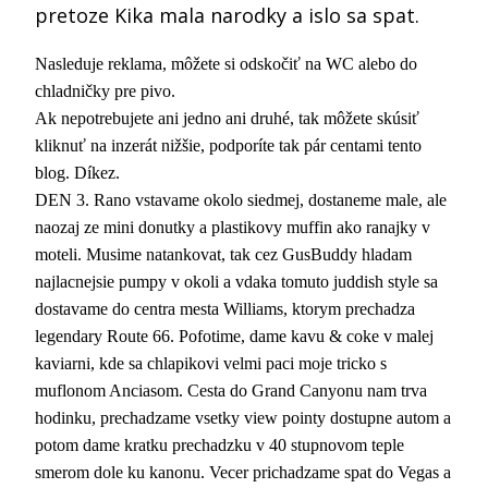
pretoze Kika mala narodky a islo sa spat.
Nasleduje reklama, môžete si odskočiť na WC alebo do
chladničky pre pivo.
Ak nepotrebujete ani jedno ani druhé, tak môžete skúsiť
kliknuť na inzerát nižšie, podporíte tak pár centami tento
blog. Díkez.
DEN 3. Rano vstavame okolo siedmej, dostaneme male, ale
naozaj ze mini donutky a plastikovy muffin ako ranajky v
moteli. Musime natankovat, tak cez GusBuddy hladam
najlacnejsie pumpy v okoli a vdaka tomuto juddish style sa
dostavame do centra mesta Williams, ktorym prechadza
legendary Route 66. Pofotime, dame kavu & coke v malej
kaviarni, kde sa chlapikovi velmi paci moje tricko s
muflonom Anciasom. Cesta do Grand Canyonu nam trva
hodinku, prechadzame vsetky view pointy dostupne autom a
potom dame kratku prechadzku v 40 stupnovom teple
smerom dole ku kanonu. Vecer prichadzame spat do Vegas a