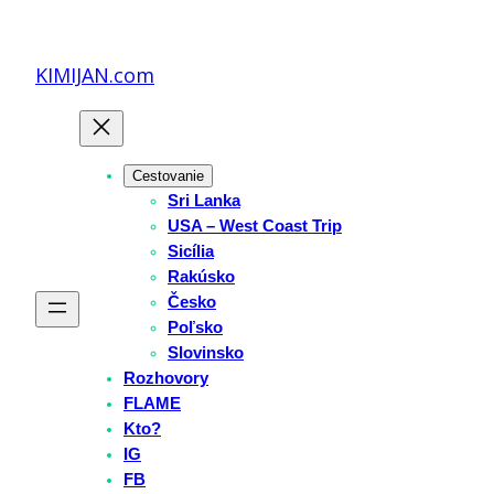
Prejsť
na
KIMIJAN.com
obsah
Cestovanie
Sri Lanka
USA – West Coast Trip
Sicília
Rakúsko
Česko
Poľsko
Slovinsko
Rozhovory
FLAME
Kto?
IG
FB