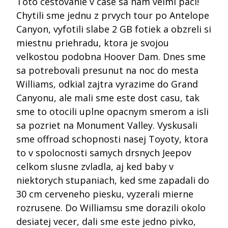
Toto cestovanie v case sa nam velmi paci!
Chytili sme jednu z prvych tour po Antelope
Canyon, vyfotili slabe 2 GB fotiek a obzreli si
miestnu priehradu, ktora je svojou
velkostou podobna Hoover Dam. Dnes sme
sa potrebovali presunut na noc do mesta
Williams, odkial zajtra vyrazime do Grand
Canyonu, ale mali sme este dost casu, tak
sme to otocili uplne opacnym smerom a isli
sa pozriet na Monument Valley. Vyskusali
sme offroad schopnosti nasej Toyoty, ktora
to v spolocnosti samych drsnych Jeepov
celkom slusne zvladla, aj ked baby v
niektorych stupaniach, ked sme zapadali do
30 cm cerveneho piesku, vyzerali mierne
rozrusene. Do Williamsu sme dorazili okolo
desiatej vecer, dali sme este jedno pivko,