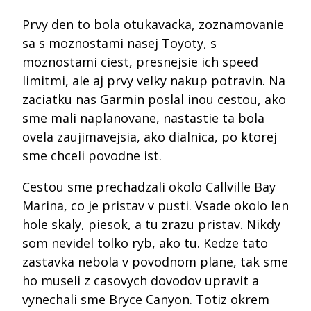
Prvy den to bola otukavacka, zoznamovanie
sa s moznostami nasej Toyoty, s
moznostami ciest, presnejsie ich speed
limitmi, ale aj prvy velky nakup potravin. Na
zaciatku nas Garmin poslal inou cestou, ako
sme mali naplanovane, nastastie ta bola
ovela zaujimavejsia, ako dialnica, po ktorej
sme chceli povodne ist.
Cestou sme prechadzali okolo Callville Bay
Marina, co je pristav v pusti. Vsade okolo len
hole skaly, piesok, a tu zrazu pristav. Nikdy
som nevidel tolko ryb, ako tu. Kedze tato
zastavka nebola v povodnom plane, tak sme
ho museli z casovych dovodov upravit a
vynechali sme Bryce Canyon. Totiz okrem