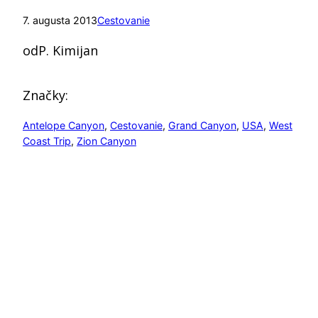
7. augusta 2013
Cestovanie
od
P. Kimijan
Značky:
Antelope Canyon
, 
Cestovanie
, 
Grand Canyon
, 
USA
, 
West
Coast Trip
, 
Zion Canyon