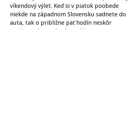
víkendový výlet. Keď si v piatok poobede
niekde na západnom Slovensku sadnete do
auta, tak o približne päť hodín neskôr
popíjate víno na brehu Lublanice. V centre
Ľubľany nájdete okrem kvalitných vín aj
skvelé lokálne reštaurácie, autentickú
stredomorskú kuchyňu ale aj špičkové
kaviarne s výberovou kávou. Toto sú naše…
9. decembra 2018
KIMIJAN.com
|
Insta
|
FB