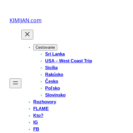
Prejsť
na
KIMIJAN.com
obsah
Cestovanie
Sri Lanka
USA – West Coast Trip
Sicília
Rakúsko
Česko
Poľsko
Slovinsko
Rozhovory
FLAME
Kto?
IG
FB